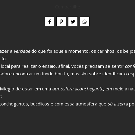
Compartilhe
azer a
verdade
do que foi aquele momento, os carinhos, os beijos,
foi.
ocal para realizar o ensaio, afinal, vocês precisam se sentir
confo
s sobre encontrar um fundo bonito, mas sim sobre identificar o e
vilegio de estar em uma
atmosfera aconchegante
, em meio a na
r
.
 aconchegantes, bucólicos e com essa atmosfera que
só a serra
pod