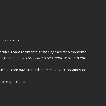
 as risadas...
rtáveis
para realmente
viver e aproveitar
o momento.
spaço onde a
sua essência
e o
seu amor s
e sintam
em
tureza, com paz, tranquilidade e leveza. Gostamos de
e proporcionar!